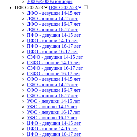
3000м/5000м юниоры
ПФО 2022/23
ПФО 2022/23
ДФО - девушки 14-15 лет
ДФО - юноши 14-15 лет
ДФО - девушки 16-17 лет
ДФО - юноши 16-17 лет
ПФО - девушки 14-15 лет
ПФО - юноши 14-15 лет
ПФО - девушки 16-17 лет
ПФО - юноши 16-17 лет
СЗФО - девушки 14-15 лет
СЗФО - юноши 14-15 лет
СЗФО - девушки 16-17 лет
СЗФО - юноши 16-17 лет
СФО - девушки 14-15 лет
СФО - юноши 14-15 лет
СФО - девушки 16-17 лет
СФО - юноши 16-17 лет
УФО - девушки 14-15 лет
УФО - юноши 14-15 лет
УФО - девушки 16-17 лет
УФО - юноши 16-17 лет
ЦФО - девушки 14-15 лет
ЦФО - юноши 14-15 лет
ЦФО - девушки 16-17 лет