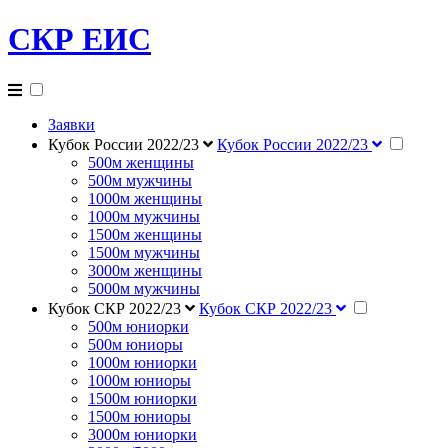
СКР ЕИС
Заявки
Кубок России 2022/23
Кубок России 2022/23
500м женщины
500м мужчины
1000м женщины
1000м мужчины
1500м женщины
1500м мужчины
3000м женщины
5000м мужчины
Кубок СКР 2022/23
Кубок СКР 2022/23
500м юниорки
500м юниоры
1000м юниорки
1000м юниоры
1500м юниорки
1500м юниоры
3000м юниорки