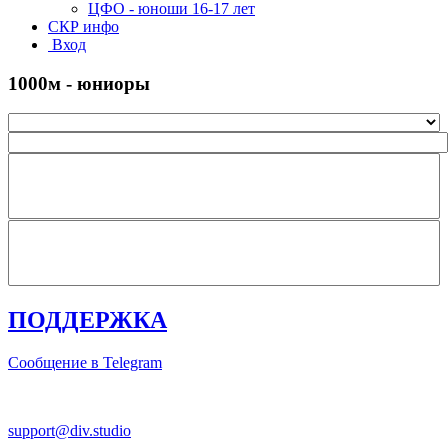
ЦФО - юноши 16-17 лет
СКР инфо
Вход
1000м - юниоры
ПОДДЕРЖКА
Сообщение в Telegram
support@div.studio